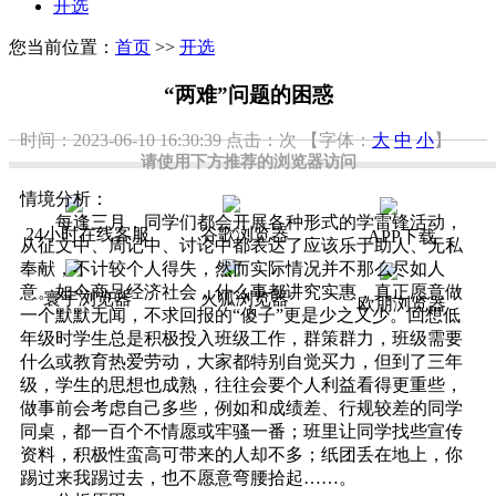
开选
您当前位置：
首页
>>
开选
“两难”问题的困惑
时间：2023-06-10 16:30:39
点击：
次
【字体：
大
中
小
】
请使用下方推荐的浏览器访问
情境分析：
每逢三月，同学们都会开展各种形式的学雷锋活动，
24小时在线客服
谷歌浏览器
APP下载
从征文中、周记中、讨论中都表达了应该乐于助人、无私
奉献，不计较个人得失，然而实际情况并不那么尽如人
意。如今商品经济社会，什么事都讲究实惠，真正愿意做
寰宇浏览器
火狐浏览器
欧朋浏览器
一个默默无闻，不求回报的“傻子”更是少之又少。回想低
年级时学生总是积极投入班级工作，群策群力，班级需要
什么或教育热爱劳动，大家都特别自觉买力，但到了三年
级，学生的思想也成熟，往往会要个人利益看得更重些，
做事前会考虑自己多些，例如和成绩差、行规较差的同学
同桌，都一百个不情愿或牢骚一番；班里让同学找些宣传
资料，积极性蛮高可带来的人却不多；纸团丢在地上，你
踢过来我踢过去，也不愿意弯腰拾起……。