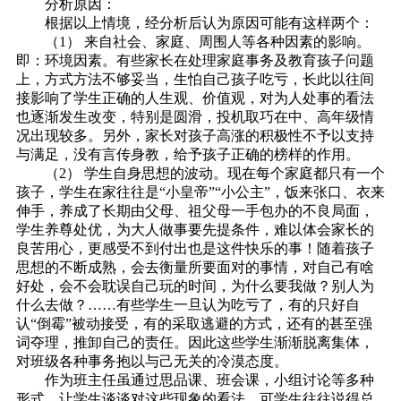
分析原因：
根据以上情境，经分析后认为原因可能有这样两个：
（1） 来自社会、家庭、周围人等各种因素的影响。
即：环境因素。有些家长在处理家庭事务及教育孩子问题
上，方式方法不够妥当，生怕自己孩子吃亏，长此以往间
接影响了学生正确的人生观、价值观，对为人处事的看法
也逐渐发生改变，特别是圆滑，投机取巧在中、高年级情
况出现较多。另外，家长对孩子高涨的积极性不予以支持
与满足，没有言传身教，给予孩子正确的榜样的作用。
（2） 学生自身思想的波动。现在每个家庭都只有一个
孩子，学生在家往往是“小皇帝”“小公主”，饭来张口、衣来
伸手，养成了长期由父母、祖父母一手包办的不良局面，
学生养尊处优，为大人做事要先提条件，难以体会家长的
良苦用心，更感受不到付出也是这件快乐的事！随着孩子
思想的不断成熟，会去衡量所要面对的事情，对自己有啥
好处，会不会耽误自己玩的时间，为什么要我做？别人为
什么去做？……有些学生一旦认为吃亏了，有的只好自
认“倒霉”被动接受，有的采取逃避的方式，还有的甚至强
词夺理，推卸自己的责任。因此这些学生渐渐脱离集体，
对班级各种事务抱以与己无关的冷漠态度。
作为班主任虽通过思品课、班会课，小组讨论等多种
形式，让学生谈谈对这些现象的看法，可学生往往说得总